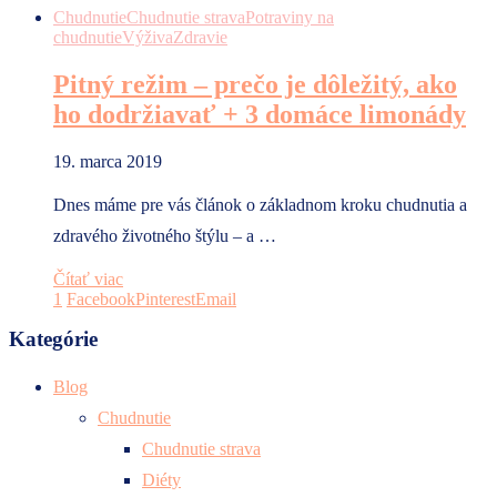
Chudnutie
Chudnutie strava
Potraviny na
chudnutie
Výživa
Zdravie
Pitný režim – prečo je dôležitý, ako
ho dodržiavať + 3 domáce limonády
19. marca 2019
Dnes máme pre vás článok o základnom kroku chudnutia a
zdravého životného štýlu – a …
Čítať viac
1
Facebook
Pinterest
Email
Kategórie
Blog
Chudnutie
Chudnutie strava
Diéty