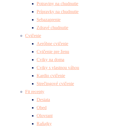
Potraviny na chudnutie
Prípravky na chudnutie
Sebazaprenie
Zdravé chudnutie
Cvičenie
Aeróbne cvičenie
Cvičenie pre ženu
Cviky na doma
Cviky s vlastnou váhou
Kardio cvičenie
Strečingové cvičenie
Fit recepty
Desiata
Obed
Olovrant
Raňajky