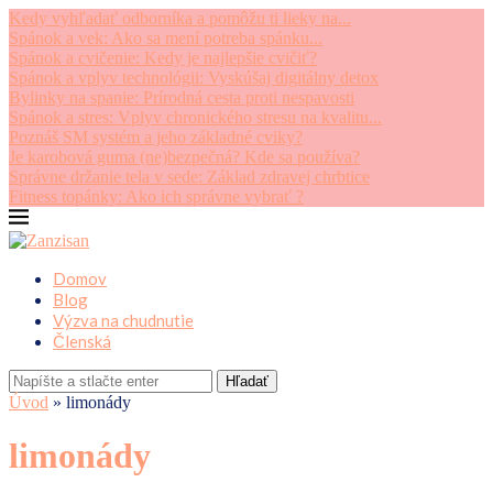
Kedy vyhľadať odborníka a pomôžu ti lieky na...
Spánok a vek: Ako sa mení potreba spánku...
Spánok a cvičenie: Kedy je najlepšie cvičiť?
Spánok a vplyv technológii: Vyskúšaj digitálny detox
Bylinky na spanie: Prírodná cesta proti nespavosti
Spánok a stres: Vplyv chronického stresu na kvalitu...
Poznáš SM systém a jeho základné cviky?
Je karobová guma (ne)bezpečná? Kde sa používa?
Správne držanie tela v sede: Základ zdravej chrbtice
Fitness topánky: Ako ich správne vybrať ?
Domov
Blog
Výzva na chudnutie
Členská
Hľadať
Úvod
»
limonády
limonády