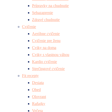
Prípravky na chudnutie
Sebazaprenie
Zdravé chudnutie
Cvičenie
Aeróbne cvičenie
Cvičenie pre ženu
Cviky na doma
Cviky s vlastnou váhou
Kardio cvičenie
Strečingové cvičenie
Fit recepty
Desiata
Obed
Olovrant
Raňajky
Večera