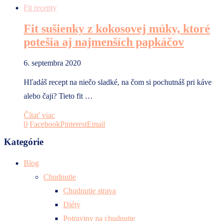
Fit recepty
Fit sušienky z kokosovej múky, ktoré
potešia aj najmenších papkáčov
6. septembra 2020
Hľadáš recept na niečo sladké, na čom si pochutnáš pri káve
alebo čaji? Tieto fit …
Čítať viac
0
Facebook
Pinterest
Email
Kategórie
Blog
Chudnutie
Chudnutie strava
Diéty
Potraviny na chudnutie