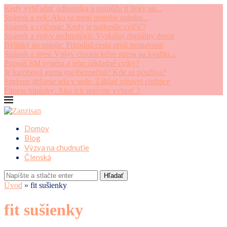
Kedy vyhľadať odborníka a pomôžu ti lieky na...
Spánok a vek: Ako sa mení potreba spánku...
Spánok a cvičenie: Kedy je najlepšie cvičiť?
Spánok a vplyv technológii: Vyskúšaj digitálny detox
Bylinky na spanie: Prírodná cesta proti nespavosti
Spánok a stres: Vplyv chronického stresu na kvalitu...
Poznáš SM systém a jeho základné cviky?
Je karobová guma (ne)bezpečná? Kde sa používa?
Správne držanie tela v sede: Základ zdravej chrbtice
Fitness topánky: Ako ich správne vybrať ?
Domov
Blog
Výzva na chudnutie
Členská
Hľadať
Úvod
»
fit sušienky
fit sušienky