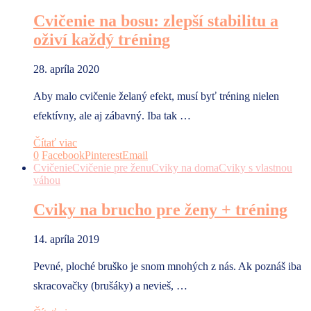
Cvičenie na bosu: zlepší stabilitu a
oživí každý tréning
28. apríla 2020
Aby malo cvičenie želaný efekt, musí byť tréning nielen
efektívny, ale aj zábavný. Iba tak …
Čítať viac
0
Facebook
Pinterest
Email
Cvičenie
Cvičenie pre ženu
Cviky na doma
Cviky s vlastnou
váhou
Cviky na brucho pre ženy + tréning
14. apríla 2019
Pevné, ploché bruško je snom mnohých z nás. Ak poznáš iba
skracovačky (brušáky) a nevieš, …