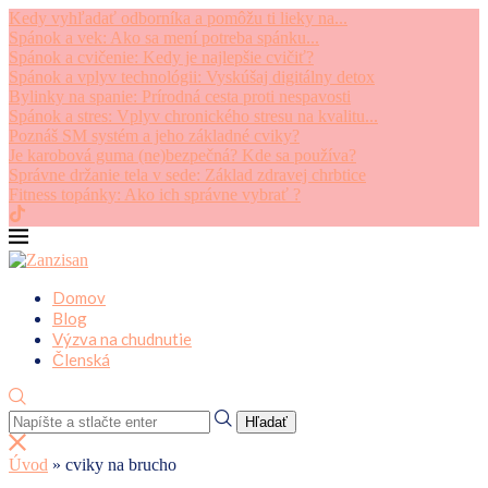
Kedy vyhľadať odborníka a pomôžu ti lieky na...
Spánok a vek: Ako sa mení potreba spánku...
Spánok a cvičenie: Kedy je najlepšie cvičiť?
Spánok a vplyv technológii: Vyskúšaj digitálny detox
Bylinky na spanie: Prírodná cesta proti nespavosti
Spánok a stres: Vplyv chronického stresu na kvalitu...
Poznáš SM systém a jeho základné cviky?
Je karobová guma (ne)bezpečná? Kde sa používa?
Správne držanie tela v sede: Základ zdravej chrbtice
Fitness topánky: Ako ich správne vybrať ?
Domov
Blog
Výzva na chudnutie
Členská
Hľadať
Úvod
»
cviky na brucho