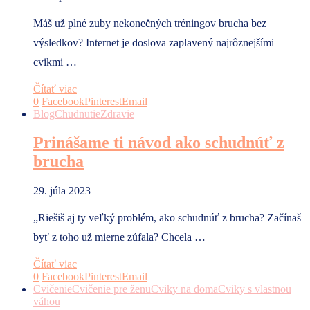
Máš už plné zuby nekonečných tréningov brucha bez
výsledkov? Internet je doslova zaplavený najrôznejšími
cvikmi …
Čítať viac
0
Facebook
Pinterest
Email
Blog
Chudnutie
Zdravie
Prinášame ti návod ako schudnúť z
brucha
29. júla 2023
„Riešiš aj ty veľký problém, ako schudnúť z brucha? Začínaš
byť z toho už mierne zúfala? Chcela …
Čítať viac
0
Facebook
Pinterest
Email
Cvičenie
Cvičenie pre ženu
Cviky na doma
Cviky s vlastnou
váhou