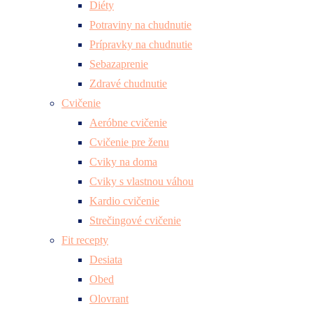
Diéty
Potraviny na chudnutie
Prípravky na chudnutie
Sebazaprenie
Zdravé chudnutie
Cvičenie
Aeróbne cvičenie
Cvičenie pre ženu
Cviky na doma
Cviky s vlastnou váhou
Kardio cvičenie
Strečingové cvičenie
Fit recepty
Desiata
Obed
Olovrant