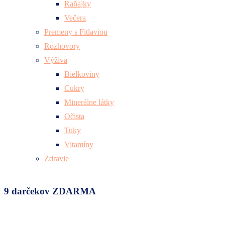
Raňajky
Večera
Premeny s Fitlaviou
Rozhovory
Výživa
Bielkoviny
Cukry
Minerálne látky
Očista
Tuky
Vitamíny
Zdravie
9 darčekov ZDARMA