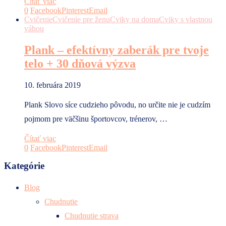
Čítať viac
0
Facebook
Pinterest
Email
Cvičenie
Cvičenie pre ženu
Cviky na doma
Cviky s vlastnou
váhou
Plank – efektívny zaberák pre tvoje
telo + 30 dňová výzva
10. februára 2019
Plank Slovo síce cudzieho pôvodu, no určite nie je cudzím
pojmom pre väčšinu športovcov, trénerov, …
Čítať viac
0
Facebook
Pinterest
Email
Kategórie
Blog
Chudnutie
Chudnutie strava