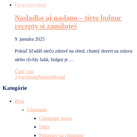
Fit recepty
Obed
Nasladko aj naslano – tieto bulgur
recepty si zamiluješ
9. januára 2025
Pokiaľ hľadáš niečo zdravé na obed, chutný dezert na oslavu
alebo rýchly šalát, bulgur je …
Čítať viac
3
Facebook
Pinterest
Email
Kategórie
Blog
Chudnutie
Chudnutie strava
Diéty
Potraviny na chudnutie