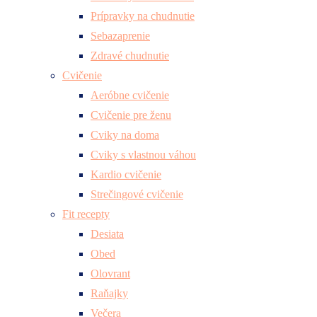
Prípravky na chudnutie
Sebazaprenie
Zdravé chudnutie
Cvičenie
Aeróbne cvičenie
Cvičenie pre ženu
Cviky na doma
Cviky s vlastnou váhou
Kardio cvičenie
Strečingové cvičenie
Fit recepty
Desiata
Obed
Olovrant
Raňajky
Večera