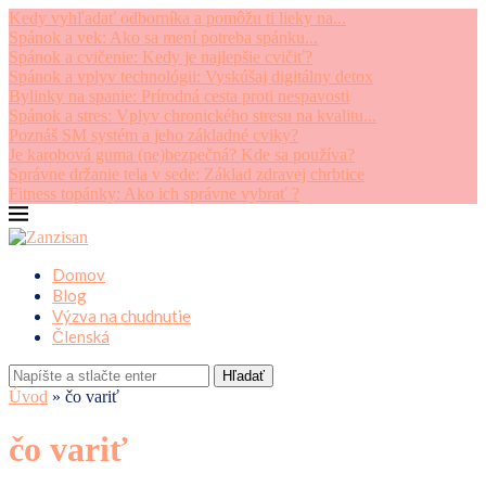
Kedy vyhľadať odborníka a pomôžu ti lieky na...
Spánok a vek: Ako sa mení potreba spánku...
Spánok a cvičenie: Kedy je najlepšie cvičiť?
Spánok a vplyv technológii: Vyskúšaj digitálny detox
Bylinky na spanie: Prírodná cesta proti nespavosti
Spánok a stres: Vplyv chronického stresu na kvalitu...
Poznáš SM systém a jeho základné cviky?
Je karobová guma (ne)bezpečná? Kde sa používa?
Správne držanie tela v sede: Základ zdravej chrbtice
Fitness topánky: Ako ich správne vybrať ?
Domov
Blog
Výzva na chudnutie
Členská
Hľadať
Úvod
»
čo variť
čo variť