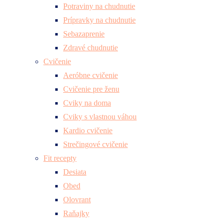
Potraviny na chudnutie
Prípravky na chudnutie
Sebazaprenie
Zdravé chudnutie
Cvičenie
Aeróbne cvičenie
Cvičenie pre ženu
Cviky na doma
Cviky s vlastnou váhou
Kardio cvičenie
Strečingové cvičenie
Fit recepty
Desiata
Obed
Olovrant
Raňajky