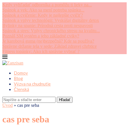
Kedy vyhľadať odborníka a pomôžu ti lieky na...
Spánok a vek: Ako sa mení potreba spánku...
Spánok a cvičenie: Kedy je najlepšie cvičiť?
Spánok a vplyv technológii: Vyskúšaj digitálny detox
Bylinky na spanie: Prírodná cesta proti nespavosti
Spánok a stres: Vplyv chronického stresu na kvalitu...
Poznáš SM systém a jeho základné cviky?
Je karobová guma (ne)bezpečná? Kde sa používa?
Správne držanie tela v sede: Základ zdravej chrbtice
Fitness topánky: Ako ich správne vybrať ?
Domov
Blog
Výzva na chudnutie
Členská
Hľadať
Úvod
»
cas pre seba
cas pre seba