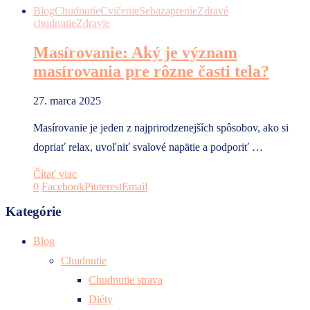
Blog
Chudnutie
Cvičenie
Sebazaprenie
Zdravé
chudnutie
Zdravie
Masírovanie: Aký je význam
masírovania pre rôzne časti tela?
27. marca 2025
Masírovanie je jeden z najprirodzenejších spôsobov, ako si
dopriať relax, uvoľniť svalové napätie a podporiť …
Čítať viac
0
Facebook
Pinterest
Email
Kategórie
Blog
Chudnutie
Chudnutie strava
Diéty