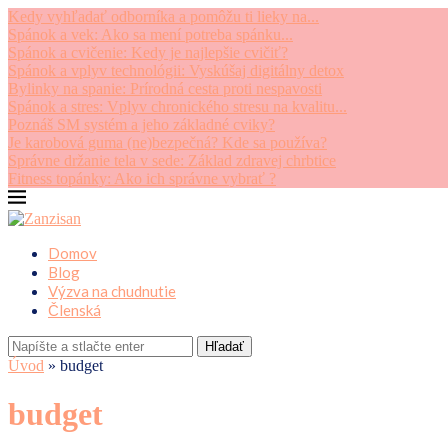
Kedy vyhľadať odborníka a pomôžu ti lieky na...
Spánok a vek: Ako sa mení potreba spánku...
Spánok a cvičenie: Kedy je najlepšie cvičiť?
Spánok a vplyv technológii: Vyskúšaj digitálny detox
Bylinky na spanie: Prírodná cesta proti nespavosti
Spánok a stres: Vplyv chronického stresu na kvalitu...
Poznáš SM systém a jeho základné cviky?
Je karobová guma (ne)bezpečná? Kde sa používa?
Správne držanie tela v sede: Základ zdravej chrbtice
Fitness topánky: Ako ich správne vybrať ?
Domov
Blog
Výzva na chudnutie
Členská
Hľadať
Úvod
»
budget
budget