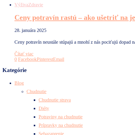
Výživa
Zdravie
Ceny potravín rastú – ako ušetriť na j
28. januára 2025
Ceny potravín neustále stúpajú a mnohí z nás pociťujú dopad 
Čítať viac
0
Facebook
Pinterest
Email
Kategórie
Blog
Chudnutie
Chudnutie strava
Diéty
Potraviny na chudnutie
Prípravky na chudnutie
Sebazaprenie