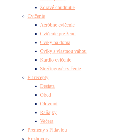
Zdravé chudnutie
Cvičenie
Aeróbne cvičenie
Cvičenie pre ženu
Cviky na doma
Cviky s vlastnou váhou
Kardio cvičenie
Strečingové cvičenie
Fit recepty
Desiata
Obed
Olovrant
Raňajky
Večera
Premeny s Fitlaviou
Rozhovory