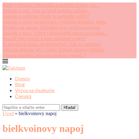
Kedy vyhľadať odborníka a pomôžu ti lieky na...
Spánok a vek: Ako sa mení potreba spánku...
Spánok a cvičenie: Kedy je najlepšie cvičiť?
Spánok a vplyv technológii: Vyskúšaj digitálny detox
Bylinky na spanie: Prírodná cesta proti nespavosti
Spánok a stres: Vplyv chronického stresu na kvalitu...
Poznáš SM systém a jeho základné cviky?
Je karobová guma (ne)bezpečná? Kde sa používa?
Správne držanie tela v sede: Základ zdravej chrbtice
Fitness topánky: Ako ich správne vybrať ?
Domov
Blog
Výzva na chudnutie
Členská
Hľadať
Úvod
»
bielkvoinovy napoj
bielkvoinovy napoj