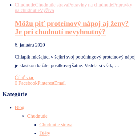
Chudnutie
Chudnutie strava
Potraviny na chudnutie
Prípravky
na chudnutie
Výživa
Môžu piť proteínový nápoj aj ženy?
Je pri chudnutí nevyhnutný?
6. januára 2020
Chlapík miešajúci v šejkri svoj potréningový proteínový nápoj
je klasikou každej posilkovej šatne. Vedela si však, …
Čítať viac
0
Facebook
Pinterest
Email
Kategórie
Blog
Chudnutie
Chudnutie strava
Diéty