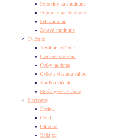
Potraviny na chudnutie
Prípravky na chudnutie
Sebazaprenie
Zdravé chudnutie
Cvičenie
Aeróbne cvičenie
Cvičenie pre ženu
Cviky na doma
Cviky s vlastnou váhou
Kardio cvičenie
Strečingové cvičenie
Fit recepty
Desiata
Obed
Olovrant
Raňajky