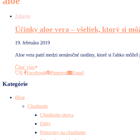
aloe
Zdravie
Účinky aloe vera – všeliek, ktorý si m
19. februára 2019
Aloe vera patrí medzi nenáročné rastliny, ktoré si ľahko môže
Čítať viac
0
Facebook
Pinterest
Email
Kategórie
Blog
Chudnutie
Chudnutie strava
Diéty
Potraviny na chudnutie