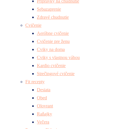
Prípravky na chudnutie
Sebazaprenie
Zdravé chudnutie
Cvičenie
Aeróbne cvičenie
Cvičenie pre ženu
Cviky na doma
Cviky s vlastnou váhou
Kardio cvičenie
Strečingové cvičenie
Fit recepty
Desiata
Obed
Olovrant
Raňajky
Večera