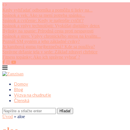
Kedy vyhľadať odborníka a pomôžu ti lieky na...
Spánok a vek: Ako sa mení potreba spánku...
Spánok a cvičenie: Kedy je najlepšie cvičiť?
Spánok a vplyv technológii: Vyskúšaj digitálny detox
Bylinky na spanie: Prírodná cesta proti nespavosti
Spánok a stres: Vplyv chronického stresu na kvalitu...
Poznáš SM systém a jeho základné cviky?
Je karobová guma (ne)bezpečná? Kde sa používa?
Správne držanie tela v sede: Základ zdravej chrbtice
Fitness topánky: Ako ich správne vybrať ?
Domov
Blog
Výzva na chudnutie
Členská
Hľadať
Úvod
»
aloe