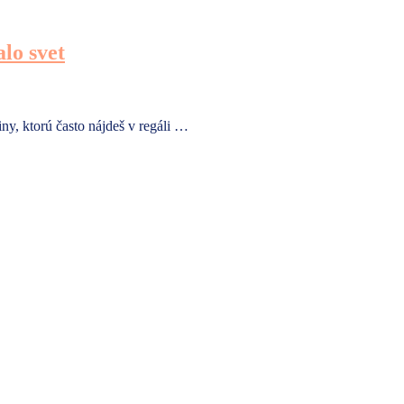
alo svet
iny, ktorú často nájdeš v regáli …