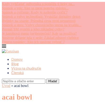
Kedy vyhľadať odborníka a pomôžu ti lieky na...
Spánok a vek: Ako sa mení potreba spánku...
Spánok a cvičenie: Kedy je najlepšie cvičiť?
Spánok a vplyv technológii: Vyskúšaj digitálny detox
Bylinky na spanie: Prírodná cesta proti nespavosti
Spánok a stres: Vplyv chronického stresu na kvalitu...
Poznáš SM systém a jeho základné cviky?
Je karobová guma (ne)bezpečná? Kde sa používa?
Správne držanie tela v sede: Základ zdravej chrbtice
Fitness topánky: Ako ich správne vybrať ?
Domov
Blog
Výzva na chudnutie
Členská
Hľadať
Úvod
»
acai bowl
acai bowl