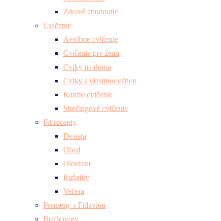
Zdravé chudnutie
Cvičenie
Aeróbne cvičenie
Cvičenie pre ženu
Cviky na doma
Cviky s vlastnou váhou
Kardio cvičenie
Strečingové cvičenie
Fit recepty
Desiata
Obed
Olovrant
Raňajky
Večera
Premeny s Fitlaviou
Rozhovory