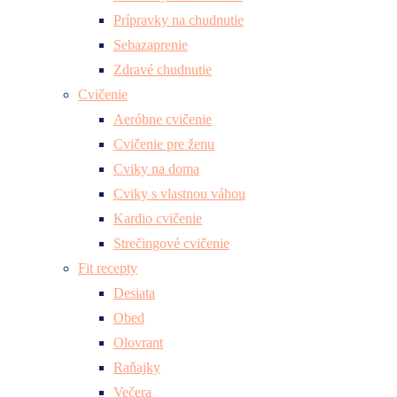
Prípravky na chudnutie
Sebazaprenie
Zdravé chudnutie
Cvičenie
Aeróbne cvičenie
Cvičenie pre ženu
Cviky na doma
Cviky s vlastnou váhou
Kardio cvičenie
Strečingové cvičenie
Fit recepty
Desiata
Obed
Olovrant
Raňajky
Večera