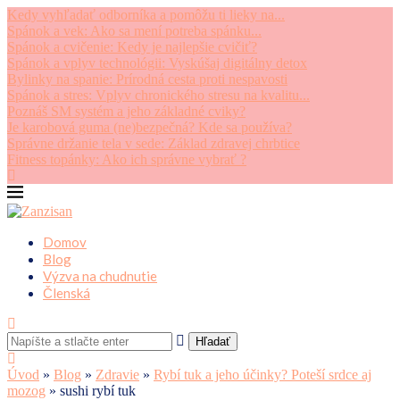
Kedy vyhľadať odborníka a pomôžu ti lieky na...
Spánok a vek: Ako sa mení potreba spánku...
Spánok a cvičenie: Kedy je najlepšie cvičiť?
Spánok a vplyv technológii: Vyskúšaj digitálny detox
Bylinky na spanie: Prírodná cesta proti nespavosti
Spánok a stres: Vplyv chronického stresu na kvalitu...
Poznáš SM systém a jeho základné cviky?
Je karobová guma (ne)bezpečná? Kde sa používa?
Správne držanie tela v sede: Základ zdravej chrbtice
Fitness topánky: Ako ich správne vybrať ?
Domov
Blog
Výzva na chudnutie
Členská
Hľadať
Úvod
»
Blog
»
Zdravie
»
Rybí tuk a jeho účinky? Poteší srdce aj
mozog
»
sushi rybí tuk