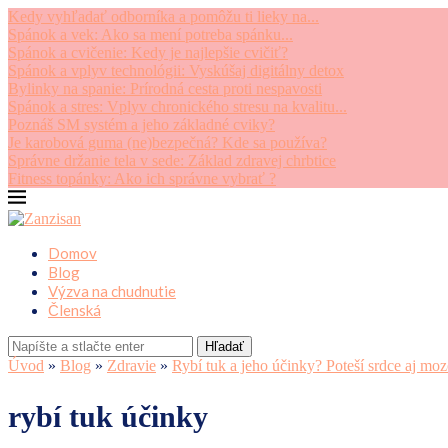
Kedy vyhľadať odborníka a pomôžu ti lieky na...
Spánok a vek: Ako sa mení potreba spánku...
Spánok a cvičenie: Kedy je najlepšie cvičiť?
Spánok a vplyv technológii: Vyskúšaj digitálny detox
Bylinky na spanie: Prírodná cesta proti nespavosti
Spánok a stres: Vplyv chronického stresu na kvalitu...
Poznáš SM systém a jeho základné cviky?
Je karobová guma (ne)bezpečná? Kde sa používa?
Správne držanie tela v sede: Základ zdravej chrbtice
Fitness topánky: Ako ich správne vybrať ?
Domov
Blog
Výzva na chudnutie
Členská
Hľadať
Úvod
»
Blog
»
Zdravie
»
Rybí tuk a jeho účinky? Poteší srdce aj mo
rybí tuk účinky