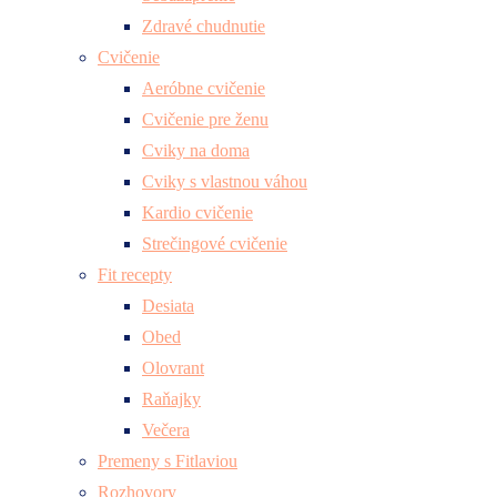
Zdravé chudnutie
Cvičenie
Aeróbne cvičenie
Cvičenie pre ženu
Cviky na doma
Cviky s vlastnou váhou
Kardio cvičenie
Strečingové cvičenie
Fit recepty
Desiata
Obed
Olovrant
Raňajky
Večera
Premeny s Fitlaviou
Rozhovory