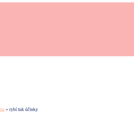
zog
»
rybí tuk účinky