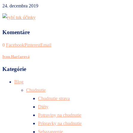
24. decembra 2019
Komentáre
0
Facebook
Pinterest
Email
Ivon Harčarová
Kategórie
Blog
Chudnutie
Chudnutie strava
Diéty
Potraviny na chudnutie
Prípravky na chudnutie
Sebazaprenie