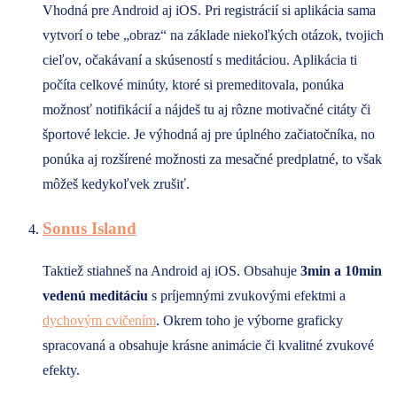
Vhodná pre Android aj iOS. Pri registrácií si aplikácia sama
vytvorí o tebe „obraz“ na základe niekoľkých otázok, tvojich
cieľov, očakávaní a skúseností s meditáciou. Aplikácia ti
počíta celkové minúty, ktoré si premeditovala, ponúka
možnosť notifikácií a nájdeš tu aj rôzne motivačné citáty či
športové lekcie. Je výhodná aj pre úplného začiatočníka, no
ponúka aj rozšírené možnosti za mesačné predplatné, to však
môžeš kedykoľvek zrušiť.
Sonus Island
Taktiež stiahneš na Android aj iOS. Obsahuje
3min a 10min
vedenú meditáciu
s príjemnými zvukovými efektmi a
dychovým cvičením
. Okrem toho je výborne graficky
spracovaná a obsahuje krásne animácie či kvalitné zvukové
efekty.