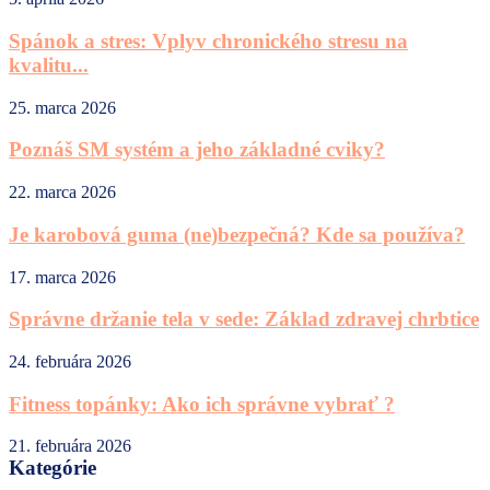
Spánok a stres: Vplyv chronického stresu na
kvalitu...
25. marca 2026
Poznáš SM systém a jeho základné cviky?
22. marca 2026
Je karobová guma (ne)bezpečná? Kde sa používa?
17. marca 2026
Správne držanie tela v sede: Základ zdravej chrbtice
24. februára 2026
Fitness topánky: Ako ich správne vybrať ?
21. februára 2026
Kategórie