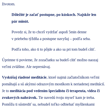
životom.
Dôležité je začať postupne, po kúskoch. Najskôr len
pár minút.
Povedz si, že to chceš vydržať aspoň 5min denne
v priebehu týždňa a postupne navyšuj – podľa seba.
Podľa toho, ako ti to pôjde a ako sa pri tom budeš cítiť.
Úprimne ti povieme, že zozačiatku sa budeš cítiť možno naozaj
veľmi zvláštne. Ale neprestávaj.
Vyskúšaj riadené meditácie
, ktoré najmä začiatočníkom veľmi
pomáhajú a sú akýmsi odrazovým mostíkom k neriadenej meditácií.
Je to
meditácia pod vedením špecialistu či terapeuta, videa či
zvukových nahrávok.
Tie navedú tvoju myseľ kam je treba.
Pomôžu ti sústrediť sa, nebudeš toľko odbiehať myšlienkami