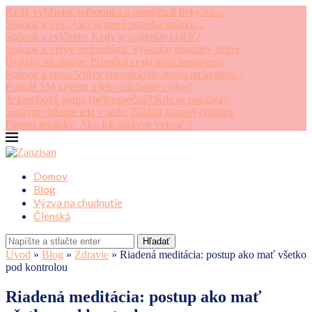
Kedy vyhľadať odborníka a pomôžu ti lieky na...
Spánok a vek: Ako sa mení potreba spánku...
Spánok a cvičenie: Kedy je najlepšie cvičiť?
Spánok a vplyv technológii: Vyskúšaj digitálny detox
Bylinky na spanie: Prírodná cesta proti nespavosti
Spánok a stres: Vplyv chronického stresu na kvalitu...
Poznáš SM systém a jeho základné cviky?
Je karobová guma (ne)bezpečná? Kde sa používa?
Správne držanie tela v sede: Základ zdravej chrbtice
Fitness topánky: Ako ich správne vybrať ?
Domov
Blog
Výzva na chudnutie
Členská
Hľadať
Úvod
»
Blog
»
Zdravie
»
Riadená meditácia: postup ako mať všetko
pod kontrolou
Riadená meditácia: postup ako mať