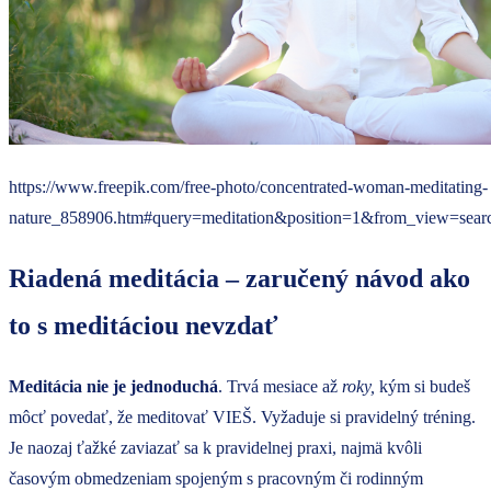
https://www.freepik.com/free-photo/concentrated-woman-meditating-
nature_858906.htm#query=meditation&position=1&from_view=sear
Riadená meditácia – zaručený návod ako
to s meditáciou nevzdať
Meditácia nie je jednoduchá
. Trvá mesiace až
roky,
kým si budeš
môcť povedať, že meditovať VIEŠ. Vyžaduje si pravidelný tréning.
Je naozaj ťažké zaviazať sa k pravidelnej praxi, najmä kvôli
časovým obmedzeniam spojeným s pracovným či rodinným