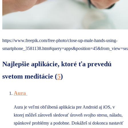
https://www.freepik.com/free-photo/close-up-male-hands-using-
smartphone_3581138.htm#query=apps&position=45&from_view=se
Najlepšie aplikácie, ktoré ťa prevedú
svetom meditácie (
5
)
Aura
Aura je veľmi obľúbená aplikácia pre Android aj iOS, v
ktorej môžeš zároveň sledovať úroveň svojho stresu, náladu,
spánkové problémy a podobne. Dokážeš si dokonca nastaviť