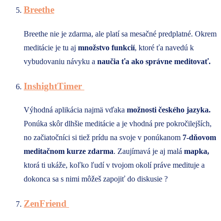
Breethe
Breethe nie je zdarma, ale platí sa mesačné predplatné. Okrem
meditácie je tu aj
množstvo funkcií
, ktoré ťa navedú k
vybudovaniu návyku a
naučia ťa ako správne meditovať.
InshightTimer
Výhodná aplikácia najmä vďaka
možnosti českého jazyka.
Ponúka skôr dlhšie meditácie a je vhodná pre pokročilejších,
no začiatočníci si tiež prídu na svoje v ponúkanom
7-dňovom
meditačnom kurze zdarma
. Zaujímavá je aj malá
mapka,
ktorá ti ukáže, koľko ľudí v tvojom okolí práve medituje a
dokonca sa s nimi môžeš zapojiť do diskusie ?
ZenFriend