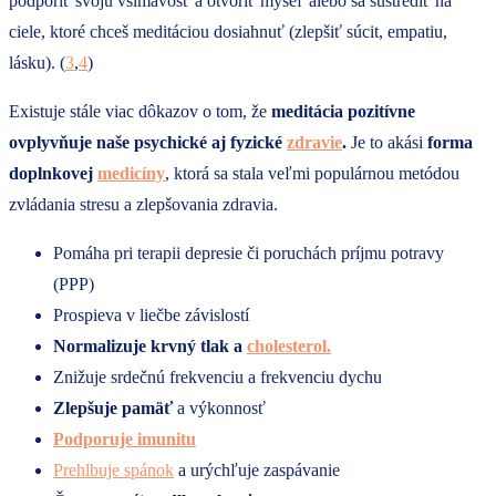
podporiť svoju všímavosť a otvoriť myseľ alebo sa sústrediť na
ciele, ktoré chceš meditáciou dosiahnuť (zlepšiť súcit, empatiu,
lásku). (
3
,
4
)
Existuje stále viac dôkazov o tom, že
meditácia pozitívne
ovplyvňuje naše psychické aj fyzické
zdravie
.
Je to akási
forma
doplnkovej
medicíny
, ktorá sa stala veľmi populárnou metódou
zvládania stresu a zlepšovania zdravia.
Pomáha pri terapii depresie či poruchách príjmu potravy
(PPP)
Prospieva v liečbe závislostí
Normalizuje krvný tlak a
cholesterol.
Znižuje srdečnú frekvenciu a frekvenciu dychu
Zlepšuje pamäť
a výkonnosť
Podporuje imunitu
Prehlbuje spánok
a urýchľuje zaspávanie