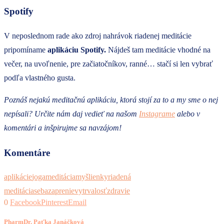
Spotify
V neposlednom rade ako zdroj nahrávok riadenej meditácie
pripomíname
aplikáciu Spotify.
Nájdeš tam meditácie vhodné na
večer, na uvoľnenie, pre začiatočníkov, ranné… stačí si len vybrať
podľa vlastného gusta.
Poznáš nejakú meditačnú aplikáciu, ktorá stojí za to a my sme o nej
nepísali? Určite nám daj vedieť na našom
Instagrame
alebo v
komentári a inšpirujme sa navzájom!
Komentáre
aplikácie
joga
meditácia
myšlienky
riadená
meditácia
sebazaprenie
vytrvalosť
zdravie
0
Facebook
Pinterest
Email
PharmDr. Paťka Janáčková