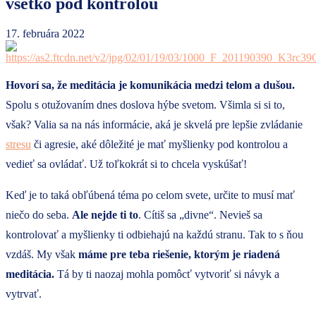
všetko pod kontrolou
17. februára 2022
Hovorí sa, že meditácia je komunikácia medzi telom a dušou.
Spolu s otužovaním dnes doslova hýbe svetom. Všimla si si to,
však? Valia sa na nás informácie, aká je skvelá pre lepšie zvládanie
stresu
či agresie, aké dôležité je mať myšlienky pod kontrolou a
vedieť sa ovládať. Už toľkokrát si to chcela vyskúšať!
Keď je to taká obľúbená téma po celom svete, určite to musí mať
niečo do seba.
Ale nejde ti to
. Cítiš sa „divne“. Nevieš sa
kontrolovať a myšlienky ti odbiehajú na každú stranu. Tak to s ňou
vzdáš. My však
máme pre teba riešenie, ktorým je riadená
meditácia.
Tá by ti naozaj mohla pomôcť vytvoriť si návyk a
vytrvať.