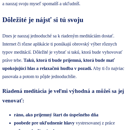
a naozaj svoju myseľ spomalíš a ukľudníš.
Dôležité je nájsť si tú svoju
Dnes je naozaj jednoduché sa k riadeným meditáciám dostať.
Internet či rôzne aplikácie ti ponúkajú obrovský výber rôznych
typov meditácií. Dôležité je vybrať si takú, ktorá bude vyhovovať
práve tebe.
Takú, ktorá ti bude príjemná, ktorá bude mať
upokojujúci hlas a relaxačnú hudba v pozadí.
Aby ti čo najviac
pasovala a potom to pôjde jednoduchšie.
Riadená meditácia je veľmi výhodná a môžeš sa jej
venovať:
ráno, ako príjemný štart do úspešného dňa
poobede pre ukľudnenie hlavy
vystresovanej z práce