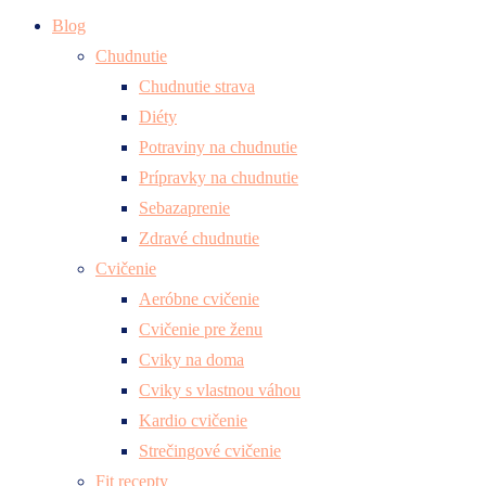
Blog
Chudnutie
Chudnutie strava
Diéty
Potraviny na chudnutie
Prípravky na chudnutie
Sebazaprenie
Zdravé chudnutie
Cvičenie
Aeróbne cvičenie
Cvičenie pre ženu
Cviky na doma
Cviky s vlastnou váhou
Kardio cvičenie
Strečingové cvičenie
Fit recepty