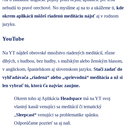
nebudú to pravé orechové. No myslíme aj na to a ukážeme ti,
kde
okrem aplikácií môžeš riadenú meditáciu nájsť
aj v rodnom
jazyku.
YouTube
Na YT nájdeš obrovské množstvo riadených meditácií, rôzne
dlhých, s hudbou, bez hudby, s mužským alebo ženským hlasom,
v anglickom, španielskom aj slovenskom jazyku.
Stačí zadať do
vyhľadávača „riadená“ alebo „sprievodná“ meditácia a už si
len vybrať tú, ktorá ťa najviac zaujme.
Okrem toho aj Aplikácia
Headspace
má na YT svoj
vlastný kanál venujúci sa meditácií či tematický
„
Sleepcast“
venujúci sa problematike spánku.
Odporúčame pozrieť sa aj naň.