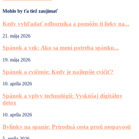
Mohlo by ťa tiež zaujímať
Kedy vyhľadať odborníka a pomôžu ti lieky na...
21. mája 2026
Spánok a vek: Ako sa mení potreba spánku...
19. mája 2026
Spánok a cvičenie: Kedy je najlepšie cvičiť?
10. apríla 2026
Spánok a vplyv technológii: Vyskúšaj digitálny
detox
10. apríla 2026
Bylinky na spanie: Prírodná cesta proti nespavosti
5. apríla 2026