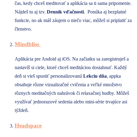
čas, kedy chceš meditovať a aplikácia sa ti sama pripomenie.
Nájdeš tu aj tzv.
Denník vďačnosti
. Ponúka aj bezplatné
funkcie, no ak máš záujem o niečo viac, môžeš si priplatiť za
členstvo.
Mindbliss
Aplikácia pre Andoid aj iOS. Na začiatku sa zaregistruješ a
nastavíš si ciele, ktoré chceš meditáciou dosiahnuť. Každý
deň si vieš spustiť personalizovanú
Lekciu dňa
, appka
obsahuje rôzne vizualizačné cvičenia a veľké množstvo
rôznych meditačných nahrávok či relaxačnej hudby. Môžeš
využívať jednorazové sedenia alebo mini-série trvajúce asi
týždeň.
Headspace