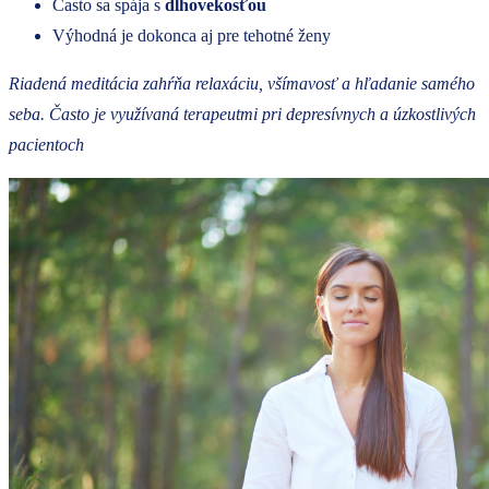
Často sa spája s
dlhovekosťou
Výhodná je dokonca aj pre tehotné ženy
Riadená meditácia zahŕňa relaxáciu, všímavosť a hľadanie samého
seba. Často je využívaná terapeutmi pri depresívnych a úzkostlivých
pacientoch