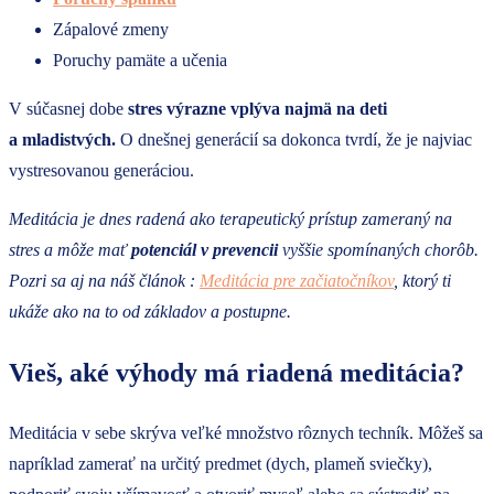
Zápalové zmeny
Poruchy pamäte a učenia
V súčasnej dobe
stres výrazne vplýva najmä na deti
a mladistvých.
O dnešnej generácií sa dokonca tvrdí, že je najviac
vystresovanou generáciou.
Meditácia je dnes radená ako terapeutický prístup zameraný na
stres a môže mať
potenciál v prevencii
vyššie spomínaných chorôb.
Pozri sa aj na náš článok :
Meditácia pre začiatočníkov
, ktorý ti
ukáže ako na to od základov a postupne.
Vieš, aké výhody má riadená meditácia?
Meditácia v sebe skrýva veľké množstvo rôznych techník. Môžeš sa
napríklad zamerať na určitý predmet (dych, plameň sviečky),