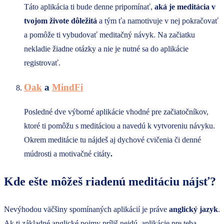
Táto aplikácia ti bude denne pripomínať,
aká je meditácia v
tvojom živote dôležitá
a tým ťa namotivuje v nej pokračovať
a pomôže ti vybudovať meditačný návyk. Na začiatku
nekladie žiadne otázky a nie je nutné sa do aplikácie
registrovať.
Oak
a
MindFi
Posledné dve výborné aplikácie vhodné pre začiatočníkov,
ktoré ti pomôžu s meditáciou a navedú k vytvoreniu návyku.
Okrem meditácie tu nájdeš aj dychové cvičenia či denné
múdrosti a motivačné citáty
.
Kde ešte môžeš riadenú meditáciu nájsť?
Nevýhodou väčšiny spomínaných aplikácií je práve
anglický jazyk
.
Ak ti základné anglické pojmy príliš nejdú, aplikácie pre teba