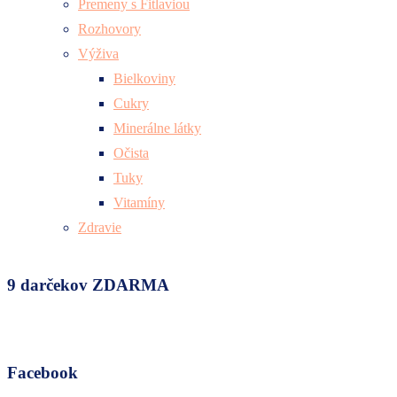
Premeny s Fitlaviou
Rozhovory
Výživa
Bielkoviny
Cukry
Minerálne látky
Očista
Tuky
Vitamíny
Zdravie
9 darčekov ZDARMA
Facebook