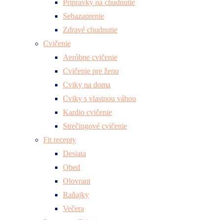
Prípravky na chudnutie
Sebazaprenie
Zdravé chudnutie
Cvičenie
Aeróbne cvičenie
Cvičenie pre ženu
Cviky na doma
Cviky s vlastnou váhou
Kardio cvičenie
Strečingové cvičenie
Fit recepty
Desiata
Obed
Olovrant
Raňajky
Večera