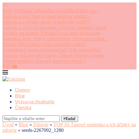
Kedy vyhľadať odborníka a pomôžu ti lieky na...
Spánok a vek: Ako sa mení potreba spánku...
Spánok a cvičenie: Kedy je najlepšie cvičiť?
Spánok a vplyv technológii: Vyskúšaj digitálny detox
Bylinky na spanie: Prírodná cesta proti nespavosti
Spánok a stres: Vplyv chronického stresu na kvalitu...
Poznáš SM systém a jeho základné cviky?
Je karobová guma (ne)bezpečná? Kde sa používa?
Správne držanie tela v sede: Základ zdravej chrbtice
Fitness topánky: Ako ich správne vybrať ?
Domov
Blog
Výzva na chudnutie
Členská
Hľadať
Úvod
»
Blog
»
Zdravie
»
TOP 10: ľanové semienka a ich účinky na
zdravie
»
seeds-2267092_1280