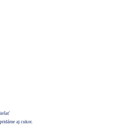
iešať
ridáme aj cukor.