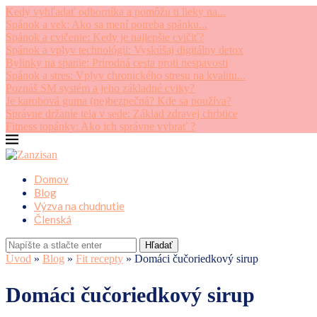
Kedy vyhľadať odborníka a pomôžu ti lieky na...
Spánok a vek: Ako sa mení potreba spánku...
Spánok a cvičenie: Kedy je najlepšie cvičiť?
Spánok a vplyv technológii: Vyskúšaj digitálny detox
Bylinky na spanie: Prírodná cesta proti nespavosti
Spánok a stres: Vplyv chronického stresu na kvalitu...
Poznáš SM systém a jeho základné cviky?
Je karobová guma (ne)bezpečná? Kde sa používa?
Správne držanie tela v sede: Základ zdravej chrbtice
Fitness topánky: Ako ich správne vybrať ?
Domov
Blog
Výzva na chudnutie
Členská
Hľadať
Úvod
»
Blog
»
Fit recepty
»
Domáci čučoriedkový sirup
Domáci čučoriedkový sirup