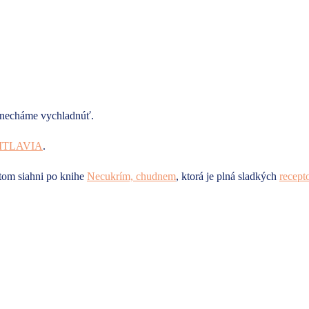
a necháme vychladnúť.
ITLAVIA
.
otom siahni po knihe
Necukrím, chudnem
, ktorá je plná sladkých
recept