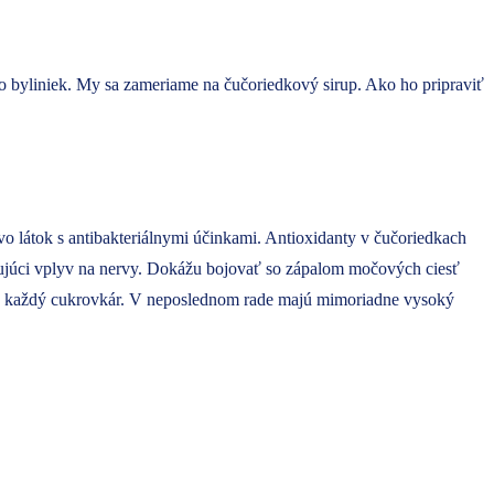
o byliniek. My sa zameriame na čučoriedkový sirup. Ako ho pripraviť
vo látok s antibakteriálnymi účinkami. Antioxidanty v čučoriedkach
ujúci vplyv na nervy. Dokážu bojovať so zápalom močových ciesť
ť aj každý cukrovkár. V neposlednom rade majú mimoriadne vysoký