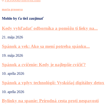
0
Facebook
Pinterest
Email
maria grossova
Mohlo by ťa tiež zaujímať
Kedy vyhľadať odborníka a pomôžu ti lieky na...
21. mája 2026
Spánok a vek: Ako sa mení potreba spánku...
19. mája 2026
Spánok a cvičenie: Kedy je najlepšie cvičiť?
10. apríla 2026
Spánok a vplyv technológii: Vyskúšaj digitálny detox
10. apríla 2026
Bylinky na spanie: Prírodná cesta proti nespavosti