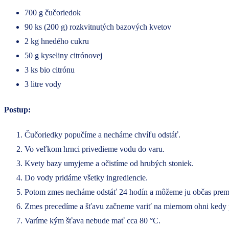
700 g čučoriedok
90 ks (200 g) rozkvitnutých bazových kvetov
2 kg hnedého cukru
50 g kyseliny citrónovej
3 ks bio citrónu
3 litre vody
Postup:
Čučoriedky popučíme a necháme chvíľu odstáť.
Vo veľkom hrnci privedieme vodu do varu.
Kvety bazy umyjeme a očistíme od hrubých stoniek.
Do vody pridáme všetky ingrediencie.
Potom zmes necháme odstáť 24 hodín a môžeme ju občas prem
Zmes precedíme a šťavu začneme variť na miernom ohni kedy p
Varíme kým šťava nebude mať cca 80 °C.