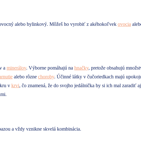
a ovocný alebo bylinkový. Môžeš ho vyrobiť z akéhokoľvek
ovocia
aleb
ov a
minerálov
. Výborne pomáhajú na
hnačky
, pretože obsahujú množst
arnutie
alebo rôzne
choroby
. Účinné látky v čučoriedkach majú upokoj
ukru v
krvi
, čo znamená, že do svojho jedálnička by si ich mal zaradi
ami.
bazou a vždy vznikne skvelá kombinácia.