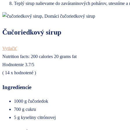
Teplý sirup nalievame do zaváraninových pohárov, utesníme a
Čučoriedkový sirup
Vytlačiť
Nutrition facts:
200 calories
20 grams fat
Hodnotenie
3.7
/5
(
14
x hodnotené )
Ingrediencie
1000 g čučoriedok
700 g cukru
5 g kyseliny citrónovej