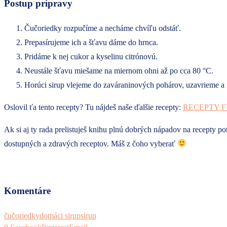
Postup prípravy
Čučoriedky rozpučíme a necháme chvíľu odstáť.
Prepasírujeme ich a šťavu dáme do hrnca.
Pridáme k nej cukor a kyselinu citrónovú.
Neustále šťavu miešame na miernom ohni až po cca 80 °C.
Horúci sirup vlejeme do zaváraninových pohárov, uzavrieme 
Oslovil ťa tento recepty? Tu nájdeš naše ďalšie recepty:
RECEPTY F
Ak si aj ty rada prelistuješ knihu plnú dobrých nápadov na recepty p
dostupných a zdravých receptov. Máš z čoho vyberať
Komentáre
čučoriedky
domáci sirup
sirup