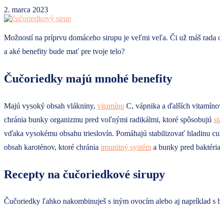
2. marca 2023
Možností na príprvu domáceho sirupu je veľmi veľa. Či už máš rad
a aké benefity bude mať pre tvoje telo?
Čučoriedky majú mnohé benefity
Majú vysoký obsah vlákniny,
vitamínu
C, vápnika a ďalších vitamín
chránia bunky organizmu pred voľnými radikálmi, ktoré spôsobujú
st
vďaka vysokému obsahu trieslovín. Pomáhajú stabilizovať hladinu c
obsah karoténov, ktoré chránia
imunitný systém
a bunky pred baktéri
Recepty na čučoriedkové sirupy
Čučoriedky ľahko nakombinuješ s iným ovocím alebo aj napríklad s 