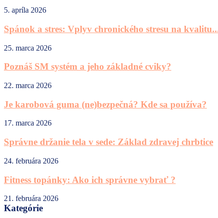
5. apríla 2026
Spánok a stres: Vplyv chronického stresu na kvalitu..
25. marca 2026
Poznáš SM systém a jeho základné cviky?
22. marca 2026
Je karobová guma (ne)bezpečná? Kde sa používa?
17. marca 2026
Správne držanie tela v sede: Základ zdravej chrbtice
24. februára 2026
Fitness topánky: Ako ich správne vybrať ?
21. februára 2026
Kategórie