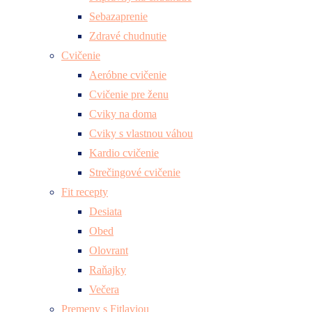
Sebazaprenie
Zdravé chudnutie
Cvičenie
Aeróbne cvičenie
Cvičenie pre ženu
Cviky na doma
Cviky s vlastnou váhou
Kardio cvičenie
Strečingové cvičenie
Fit recepty
Desiata
Obed
Olovrant
Raňajky
Večera
Premeny s Fitlaviou