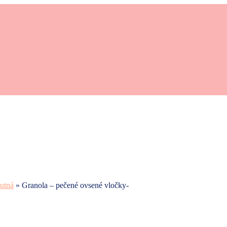
utná
»
Granola – pečené ovsené vločky-