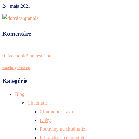
24. mája 2021
Komentáre
0
Facebook
Pinterest
Email
maria grossova
Kategórie
Blog
Chudnutie
Chudnutie strava
Diéty
Potraviny na chudnutie
Prípravky na chudnutie