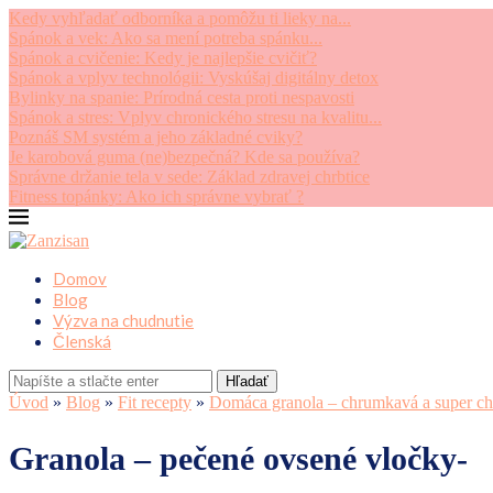
Kedy vyhľadať odborníka a pomôžu ti lieky na...
Spánok a vek: Ako sa mení potreba spánku...
Spánok a cvičenie: Kedy je najlepšie cvičiť?
Spánok a vplyv technológii: Vyskúšaj digitálny detox
Bylinky na spanie: Prírodná cesta proti nespavosti
Spánok a stres: Vplyv chronického stresu na kvalitu...
Poznáš SM systém a jeho základné cviky?
Je karobová guma (ne)bezpečná? Kde sa používa?
Správne držanie tela v sede: Základ zdravej chrbtice
Fitness topánky: Ako ich správne vybrať ?
Domov
Blog
Výzva na chudnutie
Členská
Hľadať
Úvod
»
Blog
»
Fit recepty
»
Domáca granola – chrumkavá a super ch
Granola – pečené ovsené vločky-