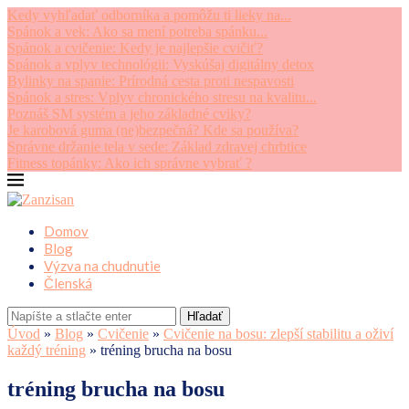
Kedy vyhľadať odborníka a pomôžu ti lieky na...
Spánok a vek: Ako sa mení potreba spánku...
Spánok a cvičenie: Kedy je najlepšie cvičiť?
Spánok a vplyv technológii: Vyskúšaj digitálny detox
Bylinky na spanie: Prírodná cesta proti nespavosti
Spánok a stres: Vplyv chronického stresu na kvalitu...
Poznáš SM systém a jeho základné cviky?
Je karobová guma (ne)bezpečná? Kde sa používa?
Správne držanie tela v sede: Základ zdravej chrbtice
Fitness topánky: Ako ich správne vybrať ?
Domov
Blog
Výzva na chudnutie
Členská
Hľadať
Úvod
»
Blog
»
Cvičenie
»
Cvičenie na bosu: zlepší stabilitu a oživí
každý tréning
»
tréning brucha na bosu
tréning brucha na bosu