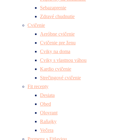
Sebazaprenie
Zdravé chudnutie
Cvičenie
Aeróbne cvičenie
Cvičenie pre ženu
Cviky na doma
Cviky s vlastnou váhou
Kardio cvičenie
Strečingové cvičenie
Fit recepty
Desiata
Obed
Olovrant
Raňajky
Večera
Premeny s Fitlaviou