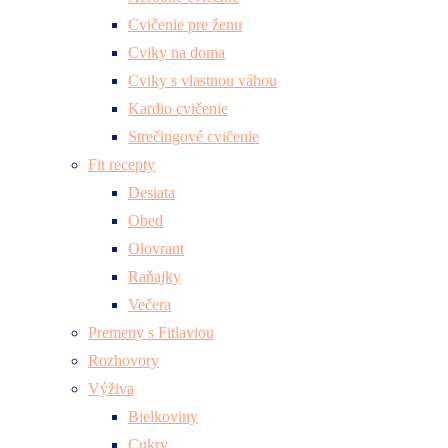
Cvičenie pre ženu
Cviky na doma
Cviky s vlastnou váhou
Kardio cvičenie
Strečingové cvičenie
Fit recepty
Desiata
Obed
Olovrant
Raňajky
Večera
Premeny s Fitlaviou
Rozhovory
Výživa
Bielkoviny
Cukry