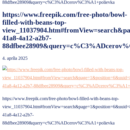
88dfbee28909&query=c%C3%ADcerov%C3%A1+polievka
https://www.freepik.com/free-photo/bowl-
filled-with-beans-top-
view_11037904.htm#fromView=search&pa
41a8-4a12-a2b7-
88dfbee28909&query=c%C3%ADcerov%
4. apríla 2025
https://www.freepik.com/free-photo/bowl-filled-with-beans-top-
view_11037904.htm#fromView=search&page=1&position=6&uuid=
41a8-4a12-a2b7-
88dfbee28909&query=c%C3%ADcerov%C3%A1+polievka