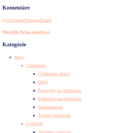
Komentáre
0
Facebook
Pinterest
Email
PharmDr. Paťka Janáčková
Kategórie
Blog
Chudnutie
Chudnutie strava
Diéty
Potraviny na chudnutie
Prípravky na chudnutie
Sebazaprenie
Zdravé chudnutie
Cvičenie
Aeróbne cvičenie