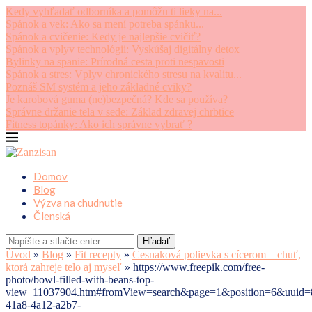
Kedy vyhľadať odborníka a pomôžu ti lieky na...
Spánok a vek: Ako sa mení potreba spánku...
Spánok a cvičenie: Kedy je najlepšie cvičiť?
Spánok a vplyv technológii: Vyskúšaj digitálny detox
Bylinky na spanie: Prírodná cesta proti nespavosti
Spánok a stres: Vplyv chronického stresu na kvalitu...
Poznáš SM systém a jeho základné cviky?
Je karobová guma (ne)bezpečná? Kde sa používa?
Správne držanie tela v sede: Základ zdravej chrbtice
Fitness topánky: Ako ich správne vybrať ?
Domov
Blog
Výzva na chudnutie
Členská
Hľadať
Úvod
»
Blog
»
Fit recepty
»
Cesnaková polievka s cícerom – chuť,
ktorá zahreje telo aj myseľ
»
https://www.freepik.com/free-
photo/bowl-filled-with-beans-top-
view_11037904.htm#fromView=search&page=1&position=6&uuid=
41a8-4a12-a2b7-