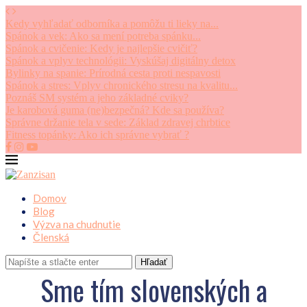
Kedy vyhľadať odborníka a pomôžu ti lieky na...
Spánok a vek: Ako sa mení potreba spánku...
Spánok a cvičenie: Kedy je najlepšie cvičiť?
Spánok a vplyv technológii: Vyskúšaj digitálny detox
Bylinky na spanie: Prírodná cesta proti nespavosti
Spánok a stres: Vplyv chronického stresu na kvalitu...
Poznáš SM systém a jeho základné cviky?
Je karobová guma (ne)bezpečná? Kde sa používa?
Správne držanie tela v sede: Základ zdravej chrbtice
Fitness topánky: Ako ich správne vybrať ?
Domov
Blog
Výzva na chudnutie
Členská
Hľadať
Sme tím slovenských a