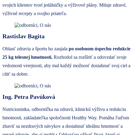
svojich klientov tvorí jedálničky a výživové plány. Miluje zdravé,
výživné recepty a svojho priateľa.
Rastislav Bagita
Oblasť zdravia a športu ho zaujala
po osobnom úspechu redukcie
25 kg telesnej hmotnosti.
Rozhodol sa rozšíriť a odovzdať svoje
vedomosti verejnosti, aby mal každý možnosť dosiahnuť svoj ciel a
cítiť sa dobre.
Ing. Petra Pavúková
Nutricionistka, odborníčka na zdravú, klinickú výživu a redukciu
hmotnosti, zakladateľka spoločnosti Healthy Way. Pomáha ľuďom
zbaviť sa nezdravých návykov a dosiahnuť ideálnu hmotnosť a
pevné zdravie, aby si mohli s ľahkosťou užívať život, ktorý si