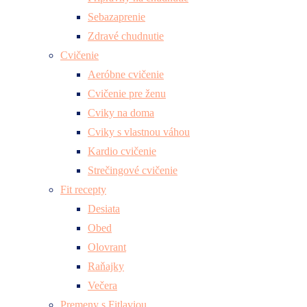
Sebazaprenie
Zdravé chudnutie
Cvičenie
Aeróbne cvičenie
Cvičenie pre ženu
Cviky na doma
Cviky s vlastnou váhou
Kardio cvičenie
Strečingové cvičenie
Fit recepty
Desiata
Obed
Olovrant
Raňajky
Večera
Premeny s Fitlaviou