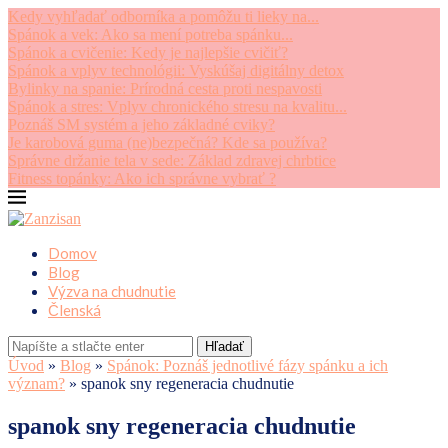
Kedy vyhľadať odborníka a pomôžu ti lieky na...
Spánok a vek: Ako sa mení potreba spánku...
Spánok a cvičenie: Kedy je najlepšie cvičiť?
Spánok a vplyv technológii: Vyskúšaj digitálny detox
Bylinky na spanie: Prírodná cesta proti nespavosti
Spánok a stres: Vplyv chronického stresu na kvalitu...
Poznáš SM systém a jeho základné cviky?
Je karobová guma (ne)bezpečná? Kde sa používa?
Správne držanie tela v sede: Základ zdravej chrbtice
Fitness topánky: Ako ich správne vybrať ?
Domov
Blog
Výzva na chudnutie
Členská
Hľadať
Úvod
»
Blog
»
Spánok: Poznáš jednotlivé fázy spánku a ich
význam?
»
spanok sny regeneracia chudnutie
spanok sny regeneracia chudnutie