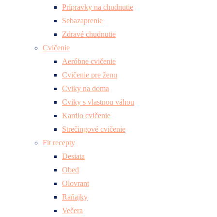
Prípravky na chudnutie
Sebazaprenie
Zdravé chudnutie
Cvičenie
Aeróbne cvičenie
Cvičenie pre ženu
Cviky na doma
Cviky s vlastnou váhou
Kardio cvičenie
Strečingové cvičenie
Fit recepty
Desiata
Obed
Olovrant
Raňajky
Večera