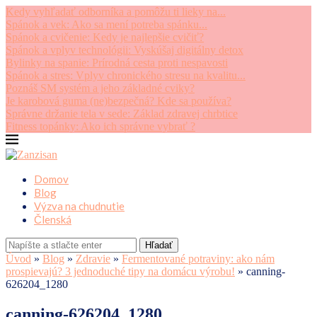
Kedy vyhľadať odborníka a pomôžu ti lieky na...
Spánok a vek: Ako sa mení potreba spánku...
Spánok a cvičenie: Kedy je najlepšie cvičiť?
Spánok a vplyv technológii: Vyskúšaj digitálny detox
Bylinky na spanie: Prírodná cesta proti nespavosti
Spánok a stres: Vplyv chronického stresu na kvalitu...
Poznáš SM systém a jeho základné cviky?
Je karobová guma (ne)bezpečná? Kde sa používa?
Správne držanie tela v sede: Základ zdravej chrbtice
Fitness topánky: Ako ich správne vybrať ?
Domov
Blog
Výzva na chudnutie
Členská
Hľadať
Úvod
»
Blog
»
Zdravie
»
Fermentované potraviny: ako nám
prospievajú? 3 jednoduché tipy na domácu výrobu!
»
canning-
626204_1280
canning-626204_1280