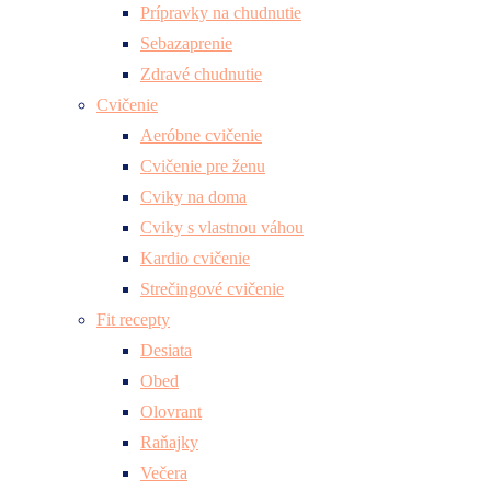
Prípravky na chudnutie
Sebazaprenie
Zdravé chudnutie
Cvičenie
Aeróbne cvičenie
Cvičenie pre ženu
Cviky na doma
Cviky s vlastnou váhou
Kardio cvičenie
Strečingové cvičenie
Fit recepty
Desiata
Obed
Olovrant
Raňajky
Večera