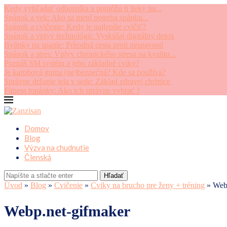
Kedy vyhľadať odborníka a pomôžu ti lieky na...
Spánok a vek: Ako sa mení potreba spánku...
Spánok a cvičenie: Kedy je najlepšie cvičiť?
Spánok a vplyv technológii: Vyskúšaj digitálny detox
Bylinky na spanie: Prírodná cesta proti nespavosti
Spánok a stres: Vplyv chronického stresu na kvalitu...
Poznáš SM systém a jeho základné cviky?
Je karobová guma (ne)bezpečná? Kde sa používa?
Správne držanie tela v sede: Základ zdravej chrbtice
Fitness topánky: Ako ich správne vybrať ?
Domov
Blog
Výzva na chudnutie
Členská
Hľadať
Úvod
»
Blog
»
Cvičenie
»
Cviky na brucho pre ženy + tréning
»
Web
Webp.net-gifmaker