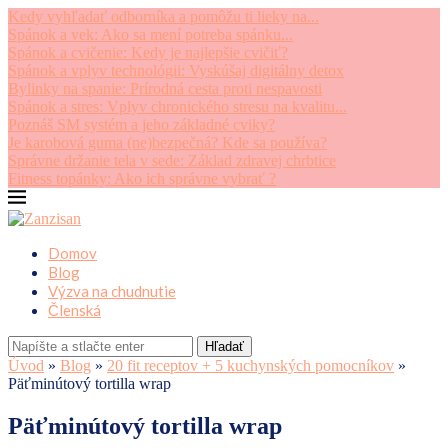
Kedy vyhľadať odborníka a pomôžu ti lieky na...
Spánok a vek: Ako sa mení potreba spánku...
Spánok a cvičenie: Kedy je najlepšie cvičiť?
Spánok a vplyv technológii: Vyskúšaj digitálny detox
Bylinky na spanie: Prírodná cesta proti nespavosti
Spánok a stres: Vplyv chronického stresu na kvalitu...
Poznáš SM systém a jeho základné cviky?
Je karobová guma (ne)bezpečná? Kde sa používa?
Správne držanie tela v sede: Základ zdravej chrbtice
Fitness topánky: Ako ich správne vybrať ?
Domov
Blog
Výzva na chudnutie
Členská
Hľadať
Úvod
»
Blog
»
20 fit receptov + 5 kuchynských pomocníkov
»
Päťminútový tortilla wrap
Päťminútový tortilla wrap