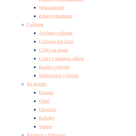
Sebazaprenie
Zdravé chudnutie
Cvičenie
Aeróbne cvičenie
Cvičenie pre ženu
Cviky na doma
Cviky s vlastnou váhou
Kardio cvičenie
Strečingové cvičenie
Fit recepty
Desiata
Obed
Olovrant
Raňajky
Večera
Premeny s Fitlaviou